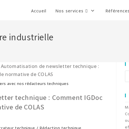
Accueil
Nos services
Référence
e industrielle
ers avec nos rédacteurs techniques
etter technique : Comment IGDoc
ative de COLAS
Ma
C
ou
ef
strateur technique
/
Rédaction technique