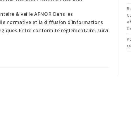
R
taire & veille AFNOR Dans les
C
lle normative et la diffusion d’informations
ef
D
égiques.Entre conformité réglementaire, suivi
Po
t
© Copyright IGDoc 2024