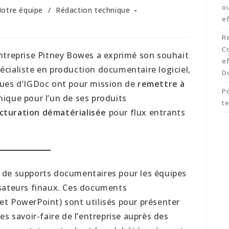
ou
otre équipe
/
Rédaction technique
ef
R
C
entreprise Pitney Bowes a exprimé son souhait
ef
pécialiste en production documentaire logiciel,
D
ques d’IGDoc ont pour mission de
remettre à
Po
ique pour l’un de ses produits
t
facturation dématérialisée
pour flux entrants
 de supports documentaires pour les équipes
isateurs finaux. Ces documents
et PowerPoint) sont utilisés pour présenter
es savoir-faire de l’entreprise auprès des