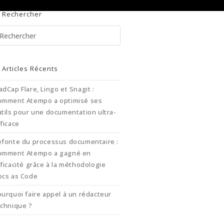
Rechercher
Press
Escape
to
Articles Récents
close
the
dCap Flare, Lingo et Snagit :
search
omment Atempo a optimisé ses
panel.
tils pour une documentation ultra-
ficace
efonte du processus documentaire :
omment Atempo a gagné en
ficacité grâce à la méthodologie
ocs as Code
urquoi faire appel à un rédacteur
echnique ?