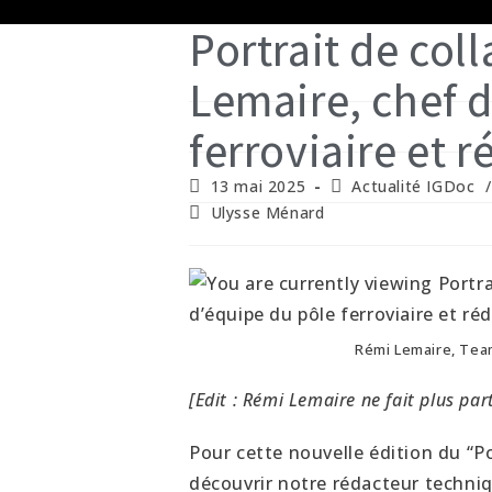
Portrait de col
Lemaire, chef 
ferroviaire et 
Publication
Post
13 mai 2025
Actualité IGDoc
/
publiée :
category:
Auteur/autrice
Ulysse Ménard
de
la
publication :
Rémi Lemaire, Tea
[Edit : Rémi Lemaire ne fait plus par
Pour cette nouvelle édition du “Po
découvrir notre rédacteur techniq