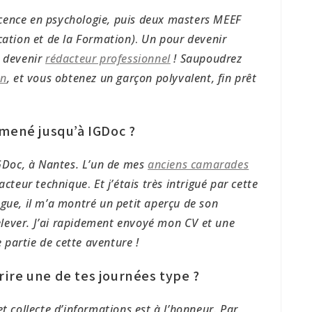
 licence en psychologie, puis deux masters MEEF
cation et de la Formation)
.
Un pour devenir
r devenir
rédacteur professionnel
! Saupoudrez
on
, et vous obtenez un garçon polyvalent, fin prêt
 mené jusqu’à IGDoc ?
IGDoc, à Nantes. L’un de mes
anciens camarades
dacteur technique
.
Et j’étais très intrigué par cette
gue, il m’a montré un petit aperçu de son
 relever. J’ai rapidement envoyé mon CV et une
e partie de cette aventure !
ire une de tes journées type ?
t collecte d’informations est à l’honneur. Par