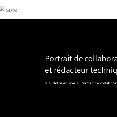
Skip
to
content
Portrait de collabor
et rédacteur techni
>
Notre équipe
>
Portrait de collabora