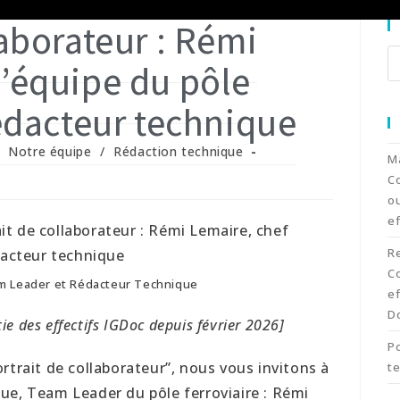
laborateur : Rémi
d’équipe du pôle
rédacteur technique
Notre équipe
/
Rédaction technique
Ma
C
ou
ef
R
C
m Leader et Rédacteur Technique
ef
D
tie des effectifs IGDoc depuis février 2026]
Po
rtrait de collaborateur”, nous vous invitons à
t
ue, Team Leader du pôle ferroviaire : Rémi